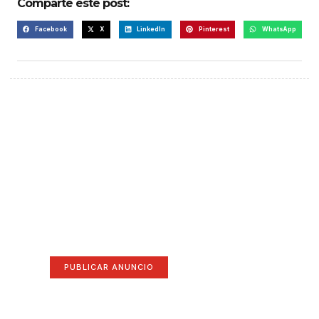
Comparte este post:
Facebook
X
LinkedIn
Pinterest
WhatsApp
¡Hazte escuchar! Publica tu
anuncio aquí
Anúnciate aquí (365 x 270)
PUBLICAR ANUNCIO