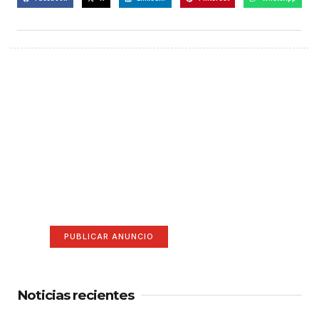
¡Hazte escuchar! Publica tu
anuncio aquí
Anúnciate aquí (365 x 270)
PUBLICAR ANUNCIO
Noticias recientes