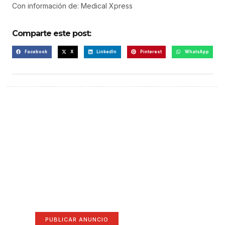
Con información de: Medical Xpress
Comparte este post:
Facebook
X
LinkedIn
Pinterest
WhatsApp
¡Hazte escuchar! Publica tu
anuncio aquí
Anúnciate aquí (365 x 270)
PUBLICAR ANUNCIO