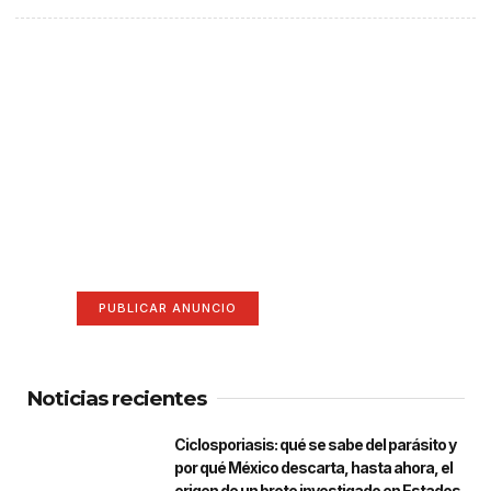
¡Hazte escuchar! Publica tu
anuncio aquí
Anúnciate aquí (365 x 270)
PUBLICAR ANUNCIO
Noticias recientes
Ciclosporiasis: qué se sabe del parásito y
por qué México descarta, hasta ahora, el
origen de un brote investigado en Estados