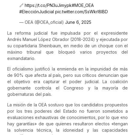
🔗
https://t.co/PN3uJimypk
#MOE_OEA
#ElecciónJudicial
pic.twitter.com/SsWkrl8IBD
— OEA (@OEA_oficial)
June 6, 2025
La reforma judicial fue impulsada por el expresidente
Andrés Manuel López Obrador (2018-2024) y ejecutada por
su copartidaria Sheinbaum, en medio de un choque con el
máximo tribunal que bloqueó varios proyectos del
exmandatario.
El oficialismo justificó la enmienda en la impunidad de más
de 90% que afecta al país, pero sus críticos denuncian que
el objetivo era capturar el poder judicial. La coalición
gobernante controla el Congreso y la mayoría de
gobernaturas del país.
La misión de la OEA sostuvo que los candidatos propuestos
por los tres poderes del Estado no fueron sometidos a
evaluaciones exhaustivas de conocimientos, por lo que «no
hay garantías» de que quienes resultaron electos «tengan
la solvencia técnica, la idoneidad y las capacidades