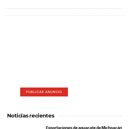
¡Hazte escuchar! Publica tu
anuncio aquí
Anúnciate aquí (365 x 270)
PUBLICAR ANUNCIO
Noticias recientes
Exportaciones de aguacate de Michoacán