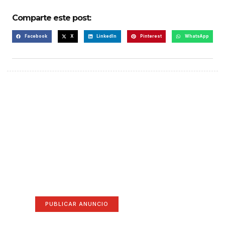
Comparte este post:
Facebook
X
LinkedIn
Pinterest
WhatsApp
¡Hazte escuchar! Publica tu
anuncio aquí
Anúnciate aquí (365 x 270)
PUBLICAR ANUNCIO