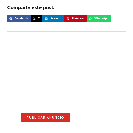
Comparte este post:
Facebook
X
LinkedIn
Pinterest
WhatsApp
¡Hazte escuchar! Publica tu
anuncio aquí
Anúnciate aquí (365 x 270)
PUBLICAR ANUNCIO