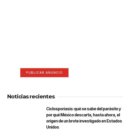
¡Hazte escuchar! Publica tu
anuncio aquí
Anúnciate aquí (365 x 270)
PUBLICAR ANUNCIO
Noticias recientes
Ciclosporiasis: qué se sabe del parásito y
por qué México descarta, hasta ahora, el
origen de un brote investigado en Estados
Unidos