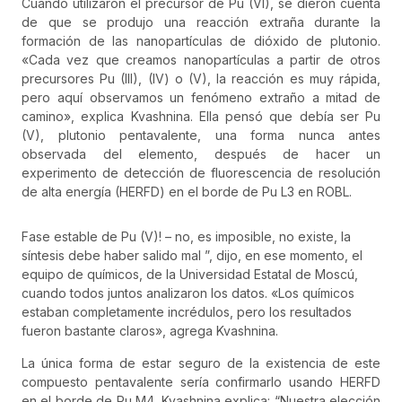
Cuando utilizaron el precursor de Pu (VI), se dieron cuenta
de que se produjo una reacción extraña durante la
formación de las nanopartículas de dióxido de plutonio.
«Cada vez que creamos nanopartículas a partir de otros
precursores Pu (III), (IV) o (V), la reacción es muy rápida,
pero aquí observamos un fenómeno extraño a mitad de
camino», explica Kvashnina. Ella pensó que debía ser Pu
(V), plutonio pentavalente, una forma nunca antes
observada del elemento, después de hacer un
experimento de detección de fluorescencia de resolución
de alta energía (HERFD) en el borde de Pu L3 en ROBL.
Fase estable de Pu (V)! – no, es imposible, no existe, la
síntesis debe haber salido mal ”, dijo, en ese momento, el
equipo de químicos, de la Universidad Estatal de Moscú,
cuando todos juntos analizaron los datos. «Los químicos
estaban completamente incrédulos, pero los resultados
fueron bastante claros», agrega Kvashnina.
La única forma de estar seguro de la existencia de este
compuesto pentavalente sería confirmarlo usando HERFD
en el borde de Pu M4. Kvashnina explica: “Nuestra elección