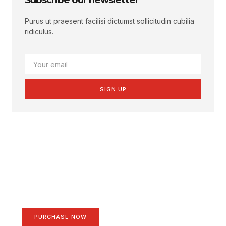
Purus ut praesent facilisi dictumst sollicitudin cubilia
ridiculus.
SIGN UP
Create a new perspective
on life
Your Ads Here (1260 x 240 area)
PURCHASE NOW