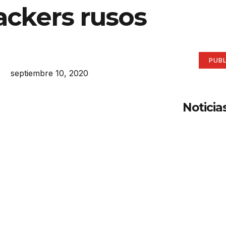
ackers rusos
aqu
Anúnci
PUB
septiembre 10, 2020
Noticia