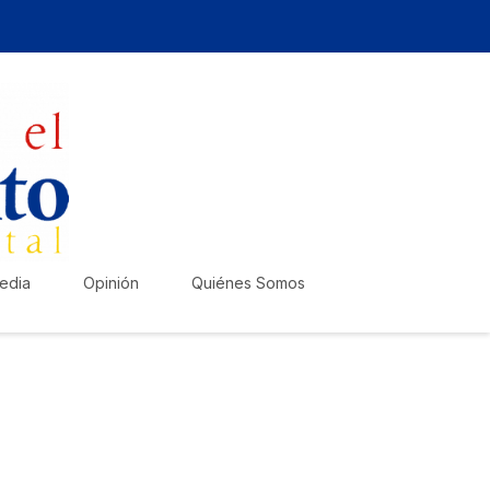
edia
Opinión
Quiénes Somos
zte escuchar!
lica tu anuncio