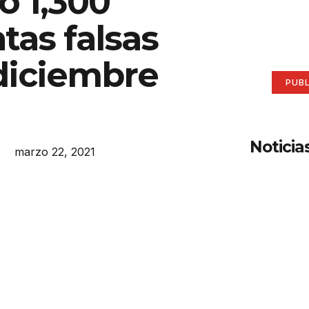
ó 1,300
aqu
tas falsas
Anúnci
 diciembre
PUB
Noticia
marzo 22, 2021