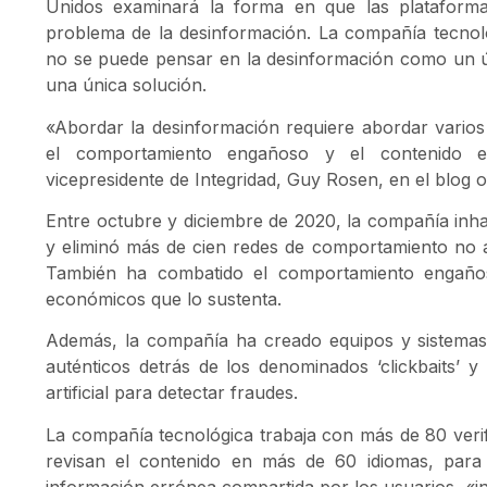
Unidos examinará la forma en que las plataform
problema de la desinformación. La compañía tecnoló
no se puede pensar en la desinformación como un ú
una única solución.
«Abordar la desinformación requiere abordar varios d
el comportamiento engañoso y el contenido e
vicepresidente de Integridad, Guy Rosen, en el blog of
Entre octubre y diciembre de 2020, la compañía inhab
y eliminó más de cien redes de comportamiento no a
También ha combatido el comportamiento engaños
económicos que lo sustenta.
Además, la compañía ha creado equipos y sistemas
auténticos detrás de los denominados ‘clickbaits’ y 
artificial para detectar fraudes.
La compañía tecnológica trabaja con más de 80 verif
revisan el contenido en más de 60 idiomas, para
información errónea compartida por los usuarios, «i