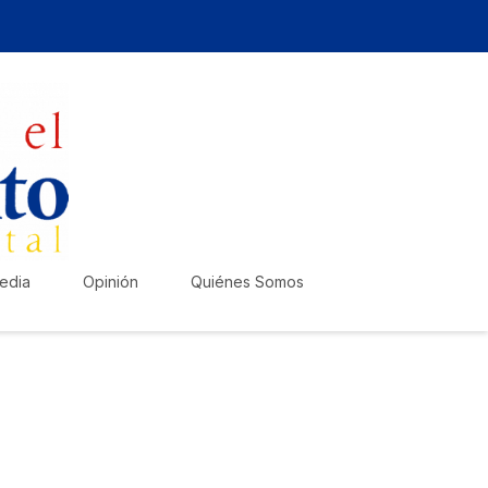
edia
Opinión
Quiénes Somos
zte escuchar!
lica tu anuncio