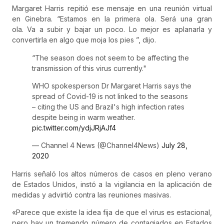
Margaret Harris repitió ese mensaje en una reunión virtual
en Ginebra. “Estamos en la primera ola. Será una gran
ola. Va a subir y bajar un poco. Lo mejor es aplanarla y
convertirla en algo que moja los pies ”, dijo.
“The season does not seem to be affecting the
transmission of this virus currently."
WHO spokesperson Dr Margaret Harris says the
spread of Covid-19 is not linked to the seasons
– citing the US and Brazil's high infection rates
despite being in warm weather.
pic.twitter.com/ydjJRjAJf4
— Channel 4 News (@Channel4News)
July 28,
2020
Harris señaló los altos números de casos en pleno verano
de Estados Unidos, instó a la vigilancia en la aplicación de
medidas y advirtió contra las reuniones masivas.
«Parece que existe la idea fija de que el virus es estacional,
pero hay un tremendo número de contagiados en Estados