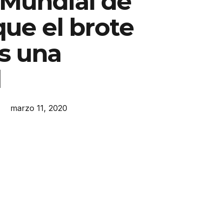
 Mundial de
que el brote
s una
l
marzo 11, 2020