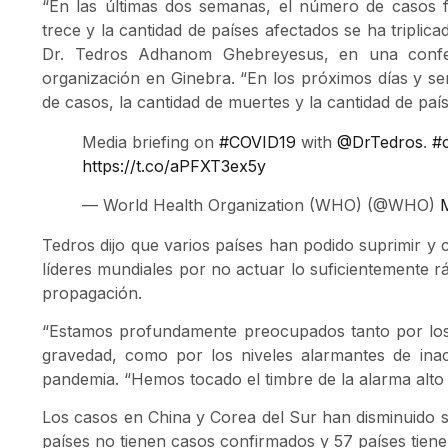
“En las últimas dos semanas, el número de casos f
trece y la cantidad de países afectados se ha triplica
Dr. Tedros Adhanom Ghebreyesus, en una confe
organización en Ginebra. “En los próximos días y s
de casos, la cantidad de muertes y la cantidad de pa
Media briefing on
#COVID19
with
@DrTedros
.
#
https://t.co/aPFXT3ex5y
— World Health Organization (WHO) (@WHO)
Tedros dijo que varios países han podido suprimir y 
líderes mundiales por no actuar lo suficientemente r
propagación.
“Estamos profundamente preocupados tanto por los
gravedad, como por los niveles alarmantes de inacci
pandemia. “Hemos tocado el timbre de la alarma alto 
Los casos en China y Corea del Sur han disminuido si
países no tienen casos confirmados y 57 países tien