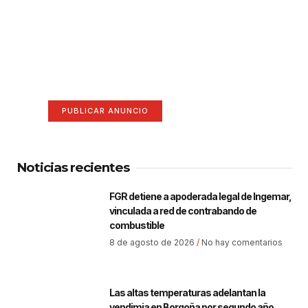
¡Hazte escuchar! Publica tu
anuncio aquí
Anúnciate aquí (365 x 270)
PUBLICAR ANUNCIO
Noticias recientes
FGR detiene a apoderada legal de Ingemar,
vinculada a red de contrabando de
combustible
8 de agosto de 2026
No hay comentarios
Las altas temperaturas adelantan la
vendimia en Borgoña por segundo año