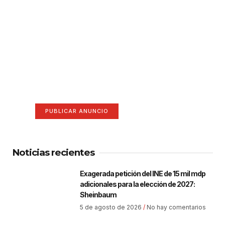
¡Hazte escuchar! Publica tu
anuncio aquí
Anúnciate aquí (365 x 270)
PUBLICAR ANUNCIO
Noticias recientes
Exagerada petición del INE de 15 mil mdp
adicionales para la elección de 2027:
Sheinbaum
5 de agosto de 2026
No hay comentarios