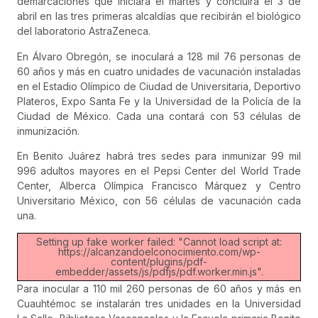
demarcaciones que iniciará el martes y concluirá el 3 de
abril en las tres primeras alcaldías que recibirán el biológico
del laboratorio AstraZeneca.
En Álvaro Obregón, se inoculará a 128 mil 76 personas de
60 años y más en cuatro unidades de vacunación instaladas
en el Estadio Olímpico de Ciudad de Universitaria, Deportivo
Plateros, Expo Santa Fe y la Universidad de la Policía de la
Ciudad de México. Cada una contará con 53 células de
inmunización.
En Benito Juárez habrá tres sedes para inmunizar 99 mil
996 adultos mayores en el Pepsi Center del World Trade
Center, Alberca Olímpica Francisco Márquez y Centro
Universitario México, con 56 células de vacunación cada
una.
Setting up fake worker failed: "Cannot load script at:
https://alcanzandoelconocimiento.com/wp-
content/plugins/pdf-
embedder/assets/js/pdfjs/pdf.worker.min.js".
Para inocular a 110 mil 260 personas de 60 años y más en
Cuauhtémoc se instalarán tres unidades en la Universidad