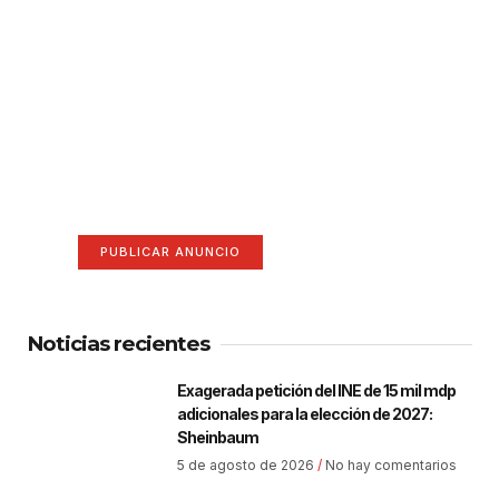
¡Hazte escuchar! Publica tu
anuncio aquí
Anúnciate aquí (365 x 270)
PUBLICAR ANUNCIO
Noticias recientes
Exagerada petición del INE de 15 mil mdp
adicionales para la elección de 2027:
Sheinbaum
5 de agosto de 2026
No hay comentarios