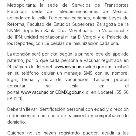
Metropolitana; la sede de Servicios de Transportes
Eléctricos; sede de Telecomunicaciones de México,
ubicada en la calle Telecomunicaciones, colonia Leyes de
Reforma; Facultad de Estudios Superiores Zaragoza de la
UNAM; deportivo Santa Cruz Meyehualco, la Vocacional 7
del IPN; unidad habitacional militar El Vergel y el Palacio de
los Deportes, con 59 células de inmunización cada una.
La atención será por cita, según la primera letra del apellido
paterno, por lo que cada persona a vacunar registrada en
él página de Internet
www.mivacuna.salud.gob.mx
recibirá
en su teléfono celular un mensaje SMS con su nombre,
lugar, fecha y hora de vacunación. También podrán
consultar su cita en el
portal
www.vacunacion.CDMX.gob.mx
o en Locatel (55 56
58 11 11).
Deberán llevar identificación personal con edad y dirección
o documentos como acta de nacimiento y comprobante de
domicilio.
Quienes no se hayan registrado pueden acudir a las