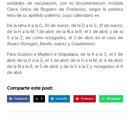
unidades de vacunación, con su documentación, incluida
Clave Única de Registro de Población, según la primera
letra de su apellido paterno, cuyo calendario es:
De la letra A a la C, 30 de marzo; de la D a la G, 31 de marzo;
de la H a la M, 1 de abril; de la N a la R, el 2 de abril; y de la
S a la Z, así como rezagados, el 3 de abril; en el caso de
Álvaro Obregón, Benito Juárez y Cuauhtémoc.
Para Gustavo a Madero e Iztapalapa, de la A a la C, el 2 de
abril; de la D a la G, el 3 de abril; de la H a la M, el 4 de abril;
de la N a la R, el 5 de abril; y de la S a la Z y rezagados el 6
de abril.
Comparte este post:
Facebook
X
LinkedIn
Pinterest
WhatsApp