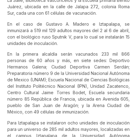
La Salle, Biblioteca Vasconcelos y la Escuela primaria Benito
Juárez, ubicada en la calle de Jalapa 272, colonia Roma
Sur, cada una con 61 células de vacunación.
En el caso de Gustavo A. Madero e Iztapalapa, se
inmunizará a 519 mil 129 adultos mayores del 2 al 6 de abril,
con el biológico ruso Sputnik V, para lo cual se instalarán 15
unidades de inoculación.
En la primera alcaldía serán vacunados 233 mil 866
personas de 60 años y más, en siete sedes: Deportivo
Hermanos Galena; Ciudad Deportiva Carmen Serdán;
Preparatoria número 9 de la Universidad Nacional Autónoma
de Mexico (UNAM); Escuela Nacional de Ciencias Biológicas
del Instituto Politécnico Nacional (IPN), Unidad Zacatenco,
Centro Cultural Jaime Torres Bodet, Escuela secundaria
número 85 República de Francia, ubicada en Avenida 605,
pueblo de San Juan de Aragón; y la Arena Ciudad de
México, con 49 células de inmunización.
Para Iztapalapa se instalaron ocho unidades de inoculación
para un universo de 285 mil adultos mayores, localizadas en
el campus Iztapalapa de la Universidad Autónoma