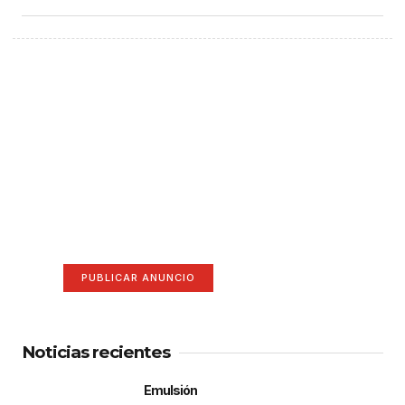
¡Hazte escuchar! Publica tu
anuncio aquí
Anúnciate aquí (365 x 270)
PUBLICAR ANUNCIO
Noticias recientes
Emulsión