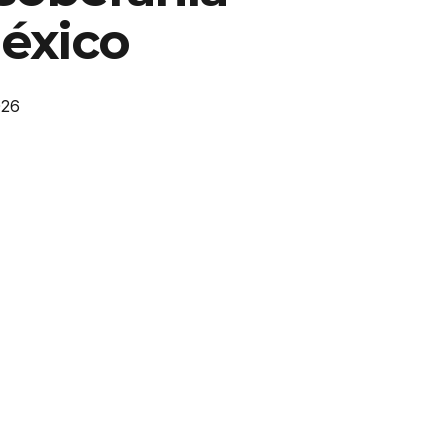
México
026