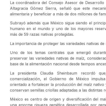
La coordinadora del Consejo Asesor de Desarrollo 
Altagracia Gómez Sierra, señaló que este mecanis
alimentaria y beneficiar a más de dos millones de fami
Subrayó además que México sigue siendo el princi
humano en el mundo y uno de los mayores reservor
más de 59 razas nativas protegidas.
La importancia de proteger las variedades nativas de
Uno de los temas centrales que emergió durant
preservar las variedades nativas de maíz, considera
base de la alimentación nacional desde tiempos ances
La presidenta Claudia Sheinbaum recordó q
comercialización, el Gobierno de México impuls
orientado a fortalecer la producción del maíz nativ
conservan semillas criollas adaptadas a las distintas r
México es centro de origen y diversificación del ma
una enorme riqueza genética desarrollada por gen