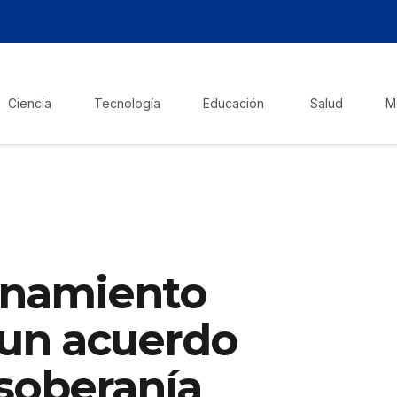
Ciencia
Tecnología
Educación
Salud
M
enamiento
 un acuerdo
 soberanía