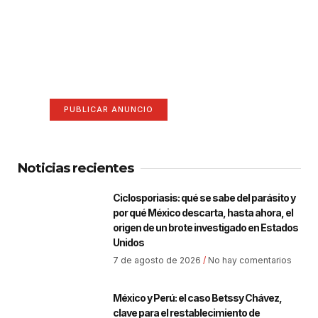
¡Hazte escuchar! Publica tu
anuncio aquí
Anúnciate aquí (365 x 270)
PUBLICAR ANUNCIO
Noticias recientes
Ciclosporiasis: qué se sabe del parásito y
por qué México descarta, hasta ahora, el
origen de un brote investigado en Estados
Unidos
7 de agosto de 2026
No hay comentarios
México y Perú: el caso Betssy Chávez,
clave para el restablecimiento de