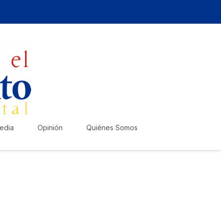
edia
Opinión
Quiénes Somos
zte escuchar!
lica tu anuncio