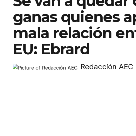
Se van a quedar 
ganas quienes a
mala relación e
EU: Ebrard
Redacción AEC