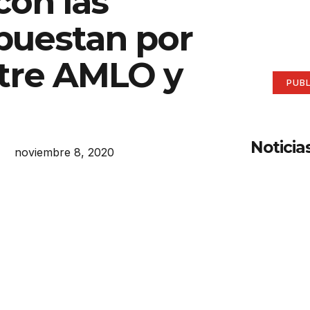
con las
aqu
puestan por
Anúnci
ntre AMLO y
PUB
Noticia
noviembre 8, 2020