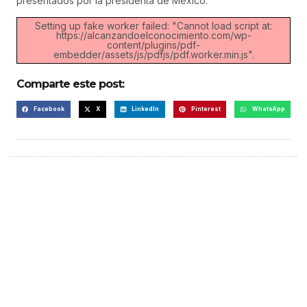
presentados por la presidenta de México:
Setting up fake worker failed: "Cannot load script at:
https://alcanzandoelconocimiento.com/wp-
content/plugins/pdf-
embedder/assets/js/pdfjs/pdf.worker.min.js".
Comparte este post:
Facebook
X
LinkedIn
Pinterest
WhatsApp
¡Hazte escuchar! Publica tu
anuncio aquí
Anúnciate aquí (365 x 270)