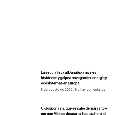
La sequía lleva al Danubio a niveles
históricos y golpea navegación, energía y
ecosistemas en Europa
8 de agosto de 2026
No hay comentarios
Ciclosporiasis: qué se sabe del parásito y
por qué México descarta, hasta ahora, el