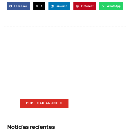
Facebook
X
LinkedIn
Pinterest
WhatsApp
¡Hazte escuchar! Publica tu
anuncio aquí
Anúnciate aquí (365 x 270)
PUBLICAR ANUNCIO
Noticias recientes