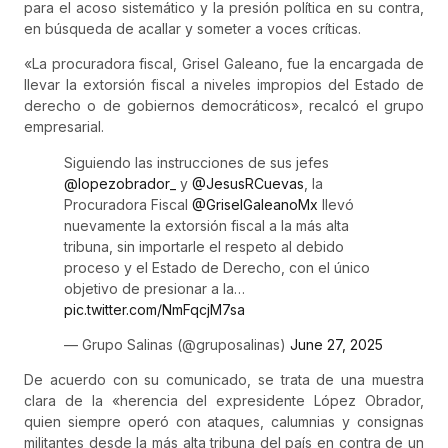
para el acoso sistemático y la presión política en su contra,
en búsqueda de acallar y someter a voces críticas.
«La procuradora fiscal, Grisel Galeano, fue la encargada de
llevar la extorsión fiscal a niveles impropios del Estado de
derecho o de gobiernos democráticos», recalcó el grupo
empresarial.
Siguiendo las instrucciones de sus jefes
@lopezobrador_
y
@JesusRCuevas
, la
Procuradora Fiscal
@GriselGaleanoMx
llevó
nuevamente la extorsión fiscal a la más alta
tribuna, sin importarle el respeto al debido
proceso y el Estado de Derecho, con el único
objetivo de presionar a la…
pic.twitter.com/NmFqcjM7sa
— Grupo Salinas (@gruposalinas)
June 27, 2025
De acuerdo con su comunicado, se trata de una muestra
clara de la «herencia del expresidente López Obrador,
quien siempre operó con ataques, calumnias y consignas
militantes desde la más alta tribuna del país en contra de un