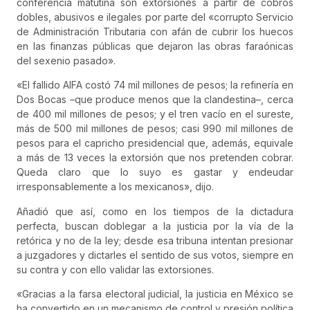
conferencia matutina son extorsiones a partir de cobros
dobles, abusivos e ilegales por parte del «corrupto Servicio
de Administración Tributaria con afán de cubrir los huecos
en las finanzas públicas que dejaron las obras faraónicas
del sexenio pasado».
«El fallido AIFA costó 74 mil millones de pesos; la refinería en
Dos Bocas –que produce menos que la clandestina–, cerca
de 400 mil millones de pesos; y el tren vacío en el sureste,
más de 500 mil millones de pesos; casi 990 mil millones de
pesos para el capricho presidencial que, además, equivale
a más de 13 veces la extorsión que nos pretenden cobrar.
Queda claro que lo suyo es gastar y endeudar
irresponsablemente a los mexicanos», dijo.
Añadió que así, como en los tiempos de la dictadura
perfecta, buscan doblegar a la justicia por la vía de la
retórica y no de la ley; desde esa tribuna intentan presionar
a juzgadores y dictarles el sentido de sus votos, siempre en
su contra y con ello validar las extorsiones.
«Gracias a la farsa electoral judicial, la justicia en México se
ha convertido en un mecanismo de control y presión política