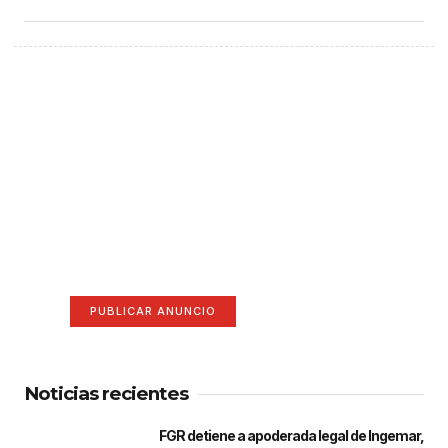
¡Hazte escuchar! Publica tu
anuncio aquí
Anúnciate aquí (365 x 270)
PUBLICAR ANUNCIO
Noticias recientes
FGR detiene a apoderada legal de Ingemar,