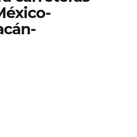
México-
acán-