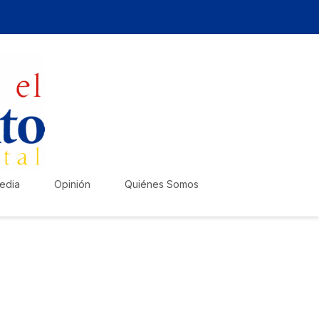
edia
Opinión
Quiénes Somos
zte escuchar!
lica tu anuncio