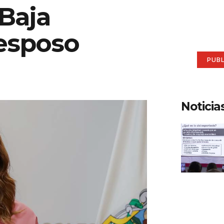
Baja
aqu
 esposo
Anúnci
PUB
Noticia