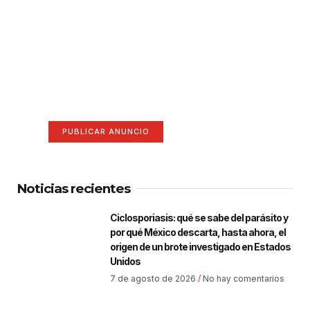
¡Hazte escuchar! Publica tu
anuncio aquí
Anúnciate aquí (365 x 270)
PUBLICAR ANUNCIO
Noticias recientes
Ciclosporiasis: qué se sabe del parásito y
por qué México descarta, hasta ahora, el
origen de un brote investigado en Estados
Unidos
7 de agosto de 2026
No hay comentarios