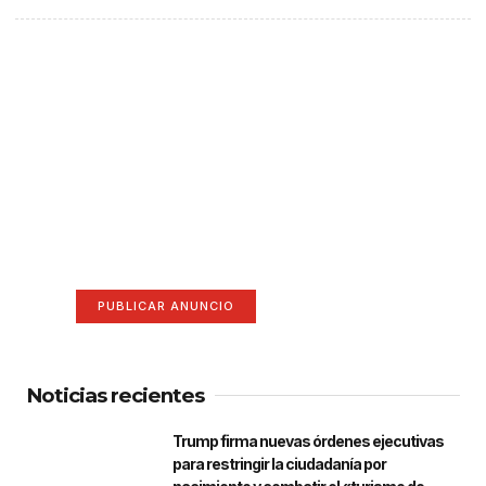
¡Hazte escuchar! Publica tu
anuncio aquí
Anúnciate aquí (365 x 270)
PUBLICAR ANUNCIO
Noticias recientes
Trump firma nuevas órdenes ejecutivas
para restringir la ciudadanía por