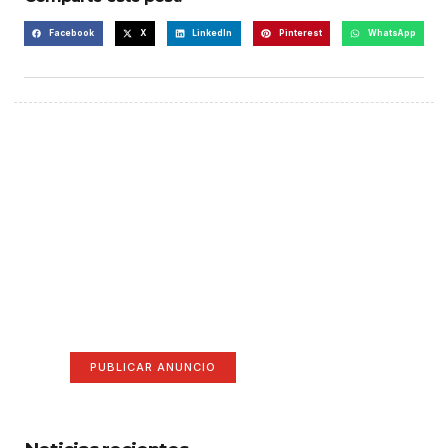
Facebook
X
LinkedIn
Pinterest
WhatsApp
¡Hazte escuchar! Publica tu
anuncio aquí
Anúnciate aquí (365 x 270)
PUBLICAR ANUNCIO