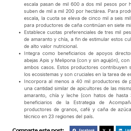
escala pasan de mil 600 a dos mil pesos por 
suben de mil a mil 200 por hectárea. Para pro
escala, la cuota se eleva de cinco mil a seis m
para productores de caña continúan en siete mi
Establece cuotas preferenciales de tres mil pe
de amaranto y chía, a fin de estimular estos cu
de alto valor nutricional.
Integra como beneficiarios de apoyos direct
abejas Apis y Melipona (con y sin aguijón), con
ambos casos. Estos productores contribuyen si
los ecosistemas y son cruciales en la tarea de e
Incorpora al menos a 40 mil productores de 
una cantidad similar de apicultores de las mis
amaranto, chía y leche (con hatos de hasta
beneficiarios de la Estrategia de Acomp
productores de granos, café y caña de azúc
técnico en 23 regiones del país.
Comparte este post:
Facebook
X
Lin