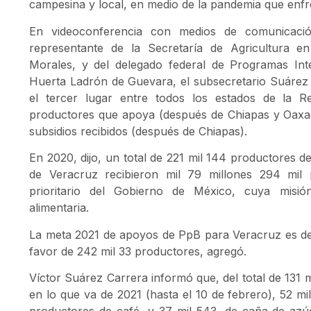
campesina y local, en medio de la pandemia que enfr
En videoconferencia con medios de comunicaci
representante de la Secretaría de Agricultura e
Morales, y del delegado federal de Programas Int
Huerta Ladrón de Guevara, el subsecretario Suárez
el tercer lugar entre todos los estados de la 
productores que apoya (después de Chiapas y Oaxac
subsidios recibidos (después de Chiapas).
En 2020, dijo, un total de 221 mil 144 productores d
de Veracruz recibieron mil 79 millones 294 mi
prioritario del Gobierno de México, cuya misión
alimentaria.
La meta 2021 de apoyos de PpB para Veracruz es de
favor de 242 mil 33 productores, agregó.
Víctor Suárez Carrera informó que, del total de 131
en lo que va de 2021 (hasta el 10 de febrero), 52 m
productores de café, y 37 mil 543, de caña de azú