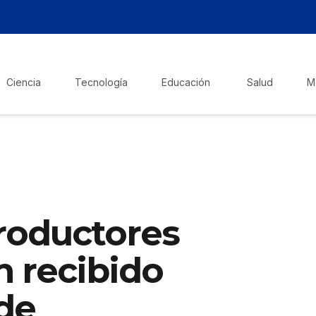
Ciencia
Tecnología
Educación
Salud
M
productores
n recibido
de