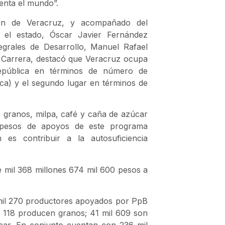
enta el mundo”.
ón de Veracruz, y acompañado del
n el estado, Óscar Javier Fernández
egrales de Desarrollo, Manuel Rafael
 Carrera, destacó que Veracruz ocupa
República en términos de número de
a) y el segundo lugar en términos de
e granos, milpa, café y caña de azúcar
l pesos de apoyos de este programa
 es contribuir a la autosuficiencia
 mil 368 millones 674 mil 600 pesos a
 mil 270 productores apoyados por PpB
il 118 producen granos; 41 mil 609 son
car. En conjunto cuentan con 236 mil