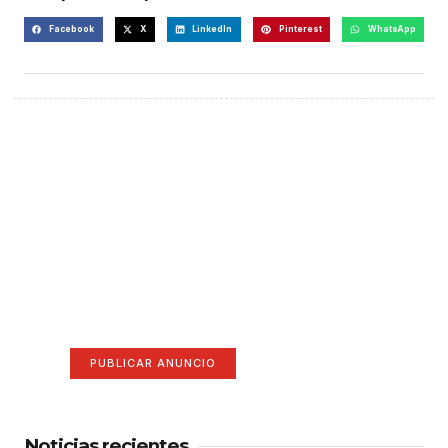
Facebook
X
LinkedIn
Pinterest
WhatsApp
¡Hazte escuchar! Publica tu
anuncio aquí
Anúnciate aquí (365 x 270)
PUBLICAR ANUNCIO
Noticias recientes