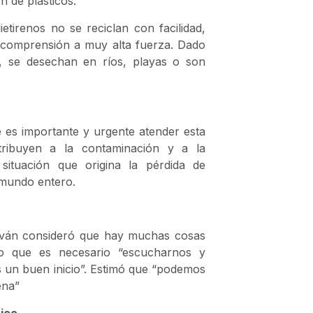
n de plásticos.
etirenos no se reciclan con facilidad,
e comprensión a muy alta fuerza. Dado
, se desechan en ríos, playas o son
 es importante y urgente atender esta
ntribuyen a la contaminación y a la
situación que origina la pérdida de
 mundo entero.
alván consideró que hay muchas cosas
o que es necesario “escucharnos y
 un buen inicio”. Estimó que “podemos
ena”
tico