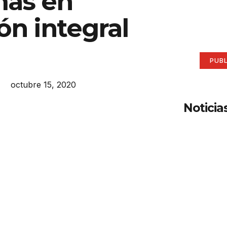
mas en
aqu
ón integral
Anúnci
PUB
octubre 15, 2020
Noticia