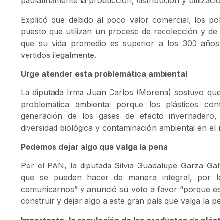
paulatinamente la producción, distribución y utilizació
Explicó que debido al poco valor comercial, los poli
puesto que utilizan un proceso de recolección y d
que su vida promedio es superior a los 300 años
vertidos ilegalmente.
Urge atender esta problemática ambiental
La diputada Irma Juan Carlos (Morena) sostuvo que
problemática ambiental porque los plásticos co
generación de los gases de efecto invernadero, 
diversidad biológica y contaminación ambiental en el
Podemos dejar algo que valga la pena
Por el PAN, la diputada Silvia Guadalupe Garza G
que se pueden hacer de manera integral, por l
comunicarnos” y anunció su voto a favor “porque es
construir y dejar algo a este gran país que valga la p
Importante, la regulación de los productos de plás