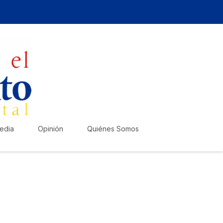
edia
Opinión
Quiénes Somos
zte escuchar!
lica tu anuncio