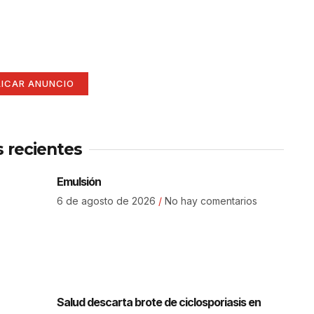
í
ate aquí (365 x 270)
LICAR ANUNCIO
s recientes
Emulsión
6 de agosto de 2026
No hay comentarios
Salud descarta brote de ciclosporiasis en