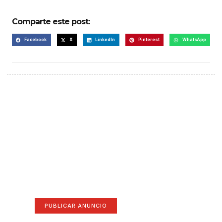
Comparte este post:
Facebook
X
LinkedIn
Pinterest
WhatsApp
¡Hazte escuchar! Publica tu
anuncio aquí
Anúnciate aquí (365 x 270)
PUBLICAR ANUNCIO