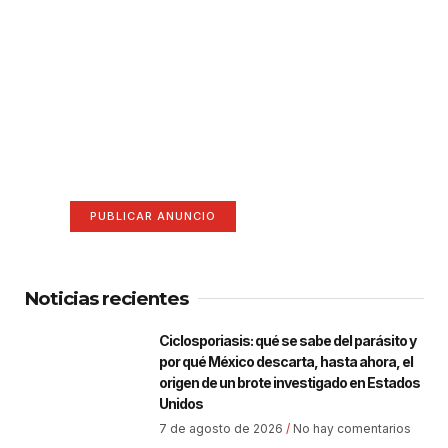
¡Hazte escuchar! Publica tu
anuncio aquí
Anúnciate aquí (365 x 270)
PUBLICAR ANUNCIO
Noticias recientes
Ciclosporiasis: qué se sabe del parásito y
por qué México descarta, hasta ahora, el
origen de un brote investigado en Estados
Unidos
7 de agosto de 2026
No hay comentarios