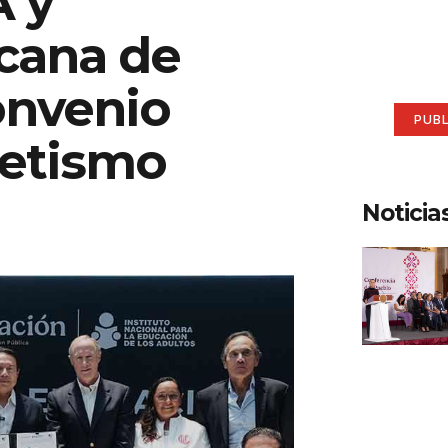
A y
aqu
cana de
Anúnci
onvenio
PUB
betismo
Noticia