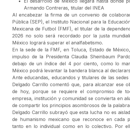
El desarrollo de México llegará hasta donde 
Armando Contreras, titular del INEA
Al encabezar la firma de un convenio de colaborac
Pública (SEP), el Instituto Nacional para la Educació
Mexicana de Futbol (FMF), el titular de la dependenc
2026 no solo será recordado por la justa mundial
México logrará superar el analfabetismo.
En la sede de la FMF, en Toluca, Estado de México,
impulso de la Presidenta Claudia Sheinbaum Pardo,
debajo de un índice del 4 por ciento, como lo mar
México podrá levantar la bandera blanca al declarars
Ante educandas, educandos y titulares de las sedes 
Delgado Carrillo comentó que, para alcanzar ese ob
de hoy, porque se requiere el compromiso de to
empresa, institución y comunidad se convierta en ali
de compartir los principios asombrosos de la palabra 
Delgado Carrillo subrayó que esta lucha no es aislad
de humanismo mexicano que reconoce en cada per
tanto en lo individual como en lo colectivo. Por el