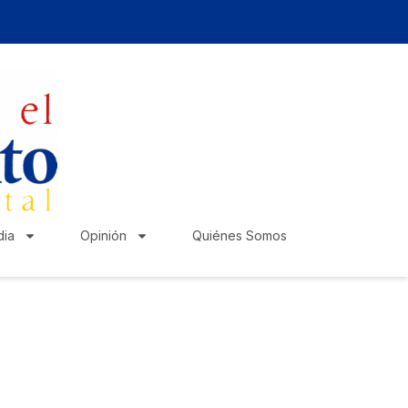
ia
Opinión
Quiénes Somos
zte escuchar!
lica tu anuncio