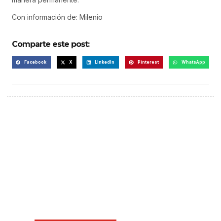
Con información de: Milenio
Comparte este post:
Facebook
X
LinkedIn
Pinterest
WhatsApp
¡Hazte escuchar! Publica tu
anuncio aquí
Anúnciate aquí (365 x 270)