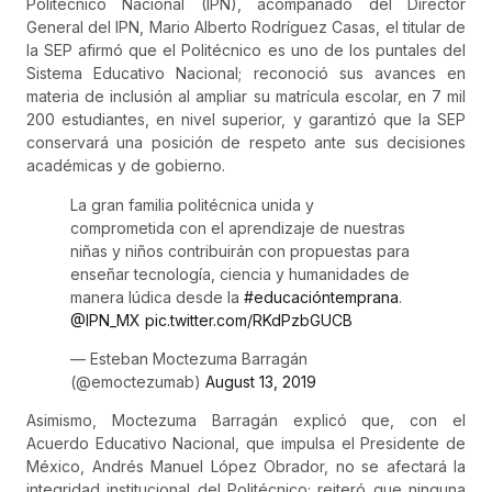
Politécnico Nacional (IPN), acompañado del Director
General del IPN, Mario Alberto Rodríguez Casas, el titular de
la SEP afirmó que el Politécnico es uno de los puntales del
Sistema Educativo Nacional; reconoció sus avances en
materia de inclusión al ampliar su matrícula escolar, en 7 mil
200 estudiantes, en nivel superior, y garantizó que la SEP
conservará una posición de respeto ante sus decisiones
académicas y de gobierno.
La gran familia politécnica unida y
comprometida con el aprendizaje de nuestras
niñas y niños contribuirán con propuestas para
enseñar tecnología, ciencia y humanidades de
manera lúdica desde la
#educacióntemprana
.
@IPN_MX
pic.twitter.com/RKdPzbGUCB
— Esteban Moctezuma Barragán
(@emoctezumab)
August 13, 2019
Asimismo, Moctezuma Barragán explicó que, con el
Acuerdo Educativo Nacional, que impulsa el Presidente de
México, Andrés Manuel López Obrador, no se afectará la
integridad institucional del Politécnico; reiteró que ninguna