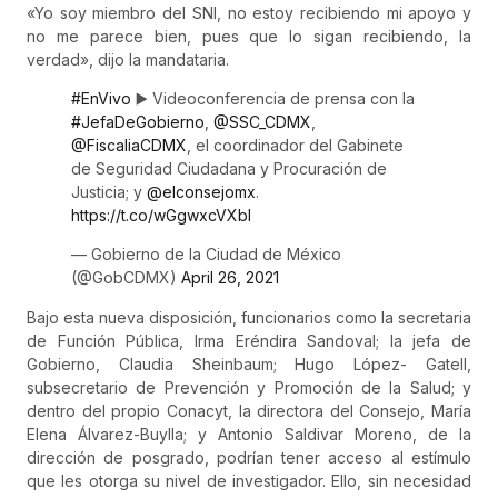
«Yo soy miembro del SNI, no estoy recibiendo mi apoyo y
no me parece bien, pues que lo sigan recibiendo, la
verdad», dijo la mandataria.
#EnVivo
▶️ Videoconferencia de prensa con la
#JefaDeGobierno
,
@SSC_CDMX
,
@FiscaliaCDMX
, el coordinador del Gabinete
de Seguridad Ciudadana y Procuración de
Justicia; y
@elconsejomx
.
https://t.co/wGgwxcVXbI
— Gobierno de la Ciudad de México
(@GobCDMX)
April 26, 2021
Bajo esta nueva disposición, funcionarios como la secretaria
de Función Pública, Irma Eréndira Sandoval; la jefa de
Gobierno, Claudia Sheinbaum; Hugo López- Gatell,
subsecretario de Prevención y Promoción de la Salud; y
dentro del propio Conacyt, la directora del Consejo, María
Elena Álvarez-Buylla; y Antonio Saldivar Moreno, de la
dirección de posgrado, podrían tener acceso al estímulo
que les otorga su nivel de investigador. Ello, sin necesidad