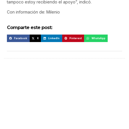
tampoco estoy recibiendo el apoyo”, indicó.
Con información de: Milenio
Comparte este post:
Facebook
X
LinkedIn
Pinterest
WhatsApp
¡Hazte escuchar! Publica tu
anuncio aquí
Anúnciate aquí (365 x 270)