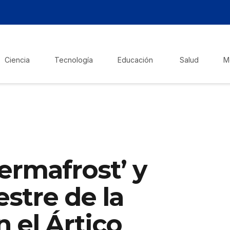
Ciencia
Tecnología
Educación
Salud
M
ermafrost’ y
estre de la
n el Ártico