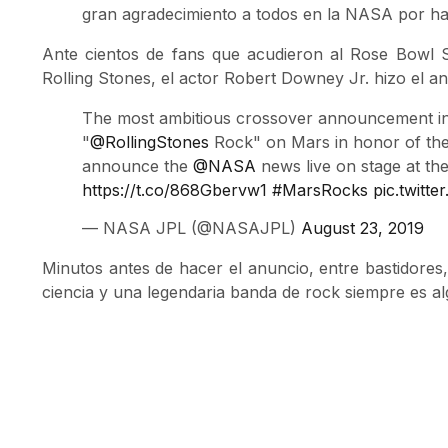
gran agradecimiento a todos en la NASA por hac
Ante cientos de fans que acudieron al Rose Bowl 
Rolling Stones, el actor Robert Downey Jr. hizo el a
The most ambitious crossover announcement i
"
@RollingStones
Rock" on Mars in honor of th
announce the
@NASA
news live on stage at th
https://t.co/868Gbervw1
#MarsRocks
pic.twit
— NASA JPL (@NASAJPL)
August 23, 2019
Minutos antes de hacer el anuncio, entre bastidores,
ciencia y una legendaria banda de rock siempre es 