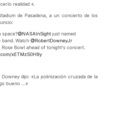
erlo realidad «.
Stadium de Pasadena, a un concierto de los
nuncio:
n space?
@NASAInSight
just named
e band. Watch
@RobertDowneyJr
e Rose Bowl ahead of tonight's concert.
ter.com/xETMzS0H9y
 Downey dijo: «La polinización cruzada de la
algo bueno …»