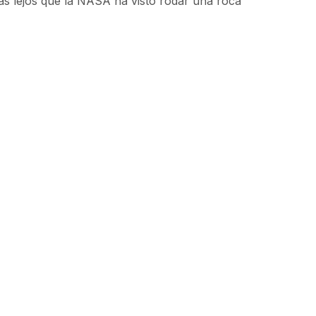
ás lejos que la NASA ha visto rodar una roca