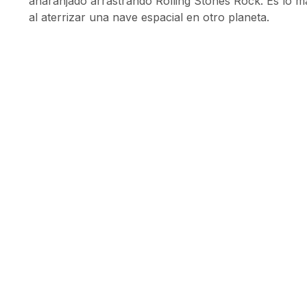
anaranjado arrastrando Rolling Stones Rock. Es lo m
al aterrizar una nave espacial en otro planeta.