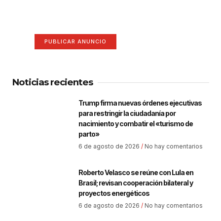
anuncio aquí
Anúnciate aquí (365 x 270)
PUBLICAR ANUNCIO
Noticias recientes
Trump firma nuevas órdenes ejecutivas
para restringir la ciudadanía por
nacimiento y combatir el «turismo de
parto»
6 de agosto de 2026
No hay comentarios
Roberto Velasco se reúne con Lula en
Brasil; revisan cooperación bilateral y
proyectos energéticos
6 de agosto de 2026
No hay comentarios