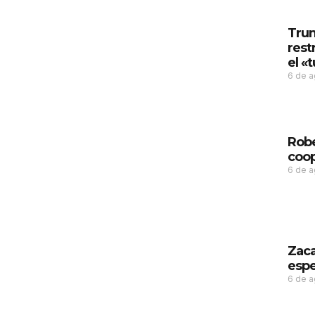
Trum
rest
el «
6 de 
Robe
coop
6 de 
Zaca
espe
6 de 