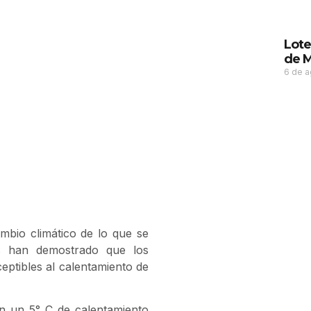
Lote
de M
6 de 
bio climático de lo que se
es han demostrado que los
ptibles al calentamiento de
on un 5° C de calentamiento