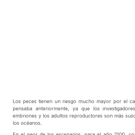
Los peces tienen un riesgo mucho mayor por el cam
pensaba anteriormente, ya que los investigador
embriones y los adultos reproductores son más susce
los océanos.
En el peor de los escenarios, para el año 2100, c