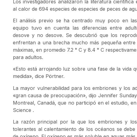
Los investigadores analizaron la literatura científica 
al calor de 694 especies de especies de peces de ag
El análisis previo se ha centrado muy poco en las
equipo tuvo en cuenta las diferencias entre adul
desove y no desove. Se descubrió que los reprod
enfrentan a una brecha mucho más pequeña entre 
máximas, en promedio 7.2 ° C y 8.4 ° C respectivamen
para adultos.
«Esto está arrojando luz sobre una fase de la vida 
medida», dice Pörtner.
La mayor vulnerabilidad para los embriones y los a
«gran causa de preocupación», dijo Jennifer Sunday 
Montreal, Canadá, que no participó en el estudio, en
Science .
La razón principal por la que los embriones y l
tolerantes al calentamiento de los océanos se deb
de oxígeno. El oxígeno es más soluble en aguas más