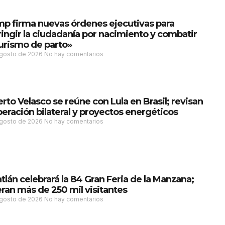
p firma nuevas órdenes ejecutivas para
ringir la ciudadanía por nacimiento y combatir
turismo de parto»
agosto de 2026
No hay comentarios
rto Velasco se reúne con Lula en Brasil; revisan
eración bilateral y proyectos energéticos
agosto de 2026
No hay comentarios
tlán celebrará la 84 Gran Feria de la Manzana;
ran más de 250 mil visitantes
agosto de 2026
No hay comentarios