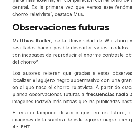
parte más externa, en comparación con el brillo de
central. Es la primera vez que vemos este fenó
chorro relativista”, destaca Mus.
Observaciones futuras
Matthias Kadler
, de la Universidad de Würzburg y
resultados hacen posible descartar varios modelos 
son incapaces de reproducir el enorme contraste obs
del chorro”.
Los autores reiteran que gracias a estas observ
localizar el agujero negro supermasivo con una gran 
en el que nace el chorro relativista. A partir de es
planea observaciones futuras a
frecuencias radio
imágenes todavía más nítidas que las publicadas hast
El equipo tampoco descarta que, en un futuro, 
imágenes de la sombra de este agujero negro, incor
del EHT
.