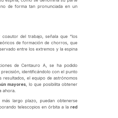
 su espina, como se denomina su parte
meno de forma tan pronunciada en un
 coautor del trabajo, señala que “los
teóricos de formación de chorros, que
ervado entre los extremos y la espina
aciones de Centauro A, se ha podido
precisión, identificándolo con el punto
tos resultados, el equipo de astrónomos
 aún mayores
, lo que posibilita obtener
a ahora.
a más largo plazo, puedan obtenerse
porando telescopios en órbita a la
red