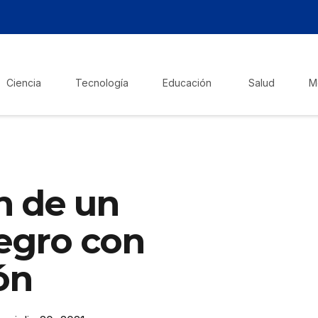
Ciencia
Tecnología
Educación
Salud
M
n de un
egro con
ón