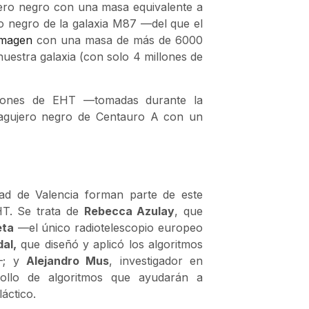
jero negro con una masa equivalente a
ro negro de la galaxia M87 —del que el
imagen
con una masa de más de 6000
nuestra galaxia (con solo 4 millones de
ciones de EHT —tomadas durante la
agujero negro de Centauro A con un
ad de Valencia forman parte de este
HT. Se trata de
Rebecca Azulay
, que
eta
—el único radiotelescopio europeo
dal,
que diseñó y aplicó los algoritmos
T–; y
Alejandro Mus
, investigador en
rollo de algoritmos que ayudarán a
áctico.