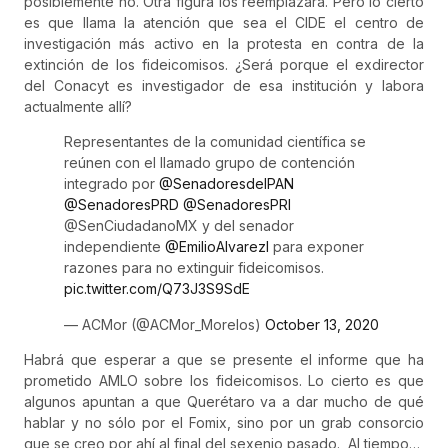
posiblemente no. Otra figura los reemplazará. Pero lo cierto
es que llama la atención que sea el CIDE el centro de
investigación más activo en la protesta en contra de la
extinción de los fideicomisos. ¿Será porque el exdirector
del Conacyt es investigador de esa institución y labora
actualmente allí?
Representantes de la comunidad científica se
reúnen con el llamado grupo de contención
integrado por
@SenadoresdelPAN
@SenadoresPRD
@SenadoresPRI
@SenCiudadanoMX y del senador
independiente
@EmilioAlvarezI
para exponer
razones para no extinguir fideicomisos.
pic.twitter.com/Q73J3S9SdE
— ACMor (@ACMor_Morelos)
October 13, 2020
Habrá que esperar a que se presente el informe que ha
prometido AMLO sobre los fideicomisos. Lo cierto es que
algunos apuntan a que Querétaro va a dar mucho de qué
hablar y no sólo por el Fomix, sino por un grab consorcio
que se creo por ahí al final del sexenio pasado. Al tiempo…