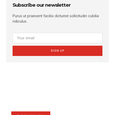
Subscribe our newsletter
Purus ut praesent facilisi dictumst sollicitudin cubilia
ridiculus.
SIGN UP
Create a new perspective
on life
Your Ads Here (1260 x 240 area)