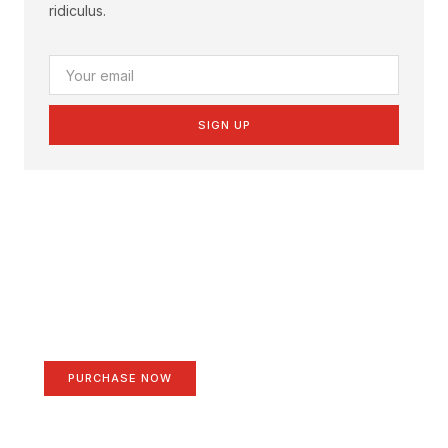
ridiculus.
SIGN UP
Create a new perspective
on life
Your Ads Here (1260 x 240 area)
PURCHASE NOW