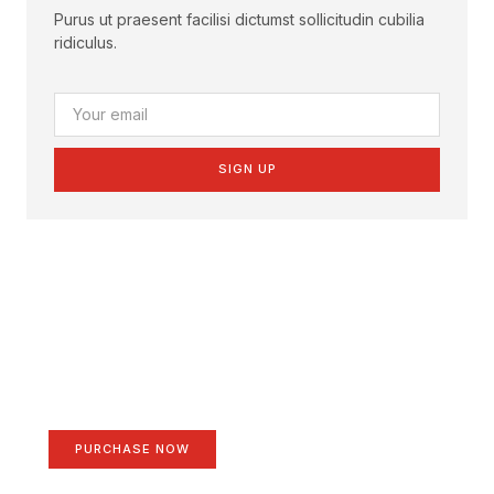
Purus ut praesent facilisi dictumst sollicitudin cubilia
ridiculus.
SIGN UP
Create a new perspective
on life
Your Ads Here (1260 x 240 area)
PURCHASE NOW