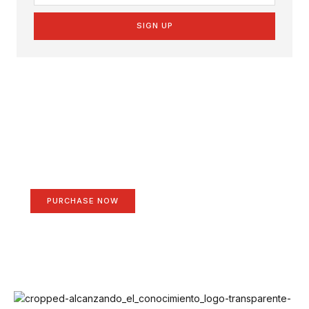
SIGN UP
Create a new perspective
on life
Your Ads Here (1260 x 240 area)
PURCHASE NOW